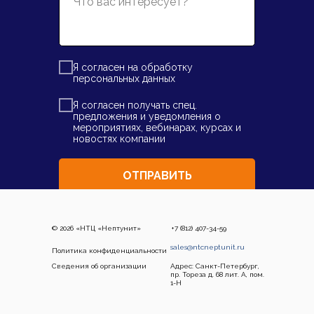
Я
согласен на обработку
персональных данных
Я
согласен получать спец.
предложения и уведомления о
мероприятиях, вебинарах, курсах и
новостях компании
ОТПРАВИТЬ
© 2026 «НТЦ «Нептунит»
+7 (812) 407-34-59
sales@ntcneptunit.ru
Политика конфиденциальности
Сведения об организации
Адрес: Санкт-Петербург,
пр. Тореза д. 68 лит. А, пом.
1-Н