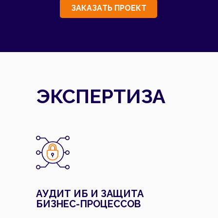
З
А
К
А
З
А
Т
Ь
П
Р
О
Е
К
Т
ЭКСПЕРТИЗА
АУДИТ ИБ И ЗАЩИТА
БИЗНЕС-ПРОЦЕССОВ