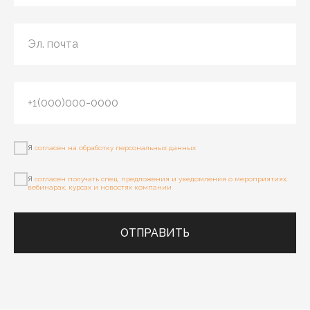
Эл. почта
+1(000)000-0000
Я
согласен на обработку персональных данных
Я
согласен получать спец. предложения и уведомления о мероприятиях,
вебинарах, курсах и новостях компании
ОТПРАВИТЬ