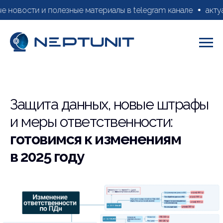
е новости и полезные материалы в telegram канале
актуа
Защита данных, новые штрафы
и меры ответственности:
готовимся к изменениям
в 2025 году