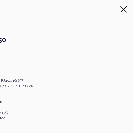
50
 RJ451x 1G SFP
 20 (VPN Full Mesh)
0
:
бит/с
т/с