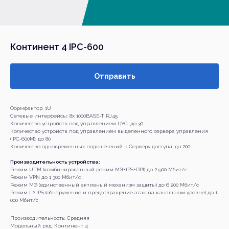
Континент 4 IPC-600
Отправить
Формфактор: 1U
Сетевые интерфейсы: 8х 1000BASE-T RJ45
Количество устройств под управлением ЦУС: до 30
Количество устройств под управлением выделенного сервера управления
(IPC-600M): до 80
Количество одновременных подключений к Серверу доступа: до 200
Производительность устройства:
Режим UTM (комбинированный режим МЭ+IPS+DPI) до 2 900 Мбит/с
Режим VPN до 1 300 Мбит/с
Режим МЭ (единственный активный механизм защиты) до 6 200 Мбит/с
Режим L2 IPS (обнаружение и предотвращение атак на канальном уровне) до 1
000 Мбит/с
Производительность: Средняя
Модельный ряд: Континент 4