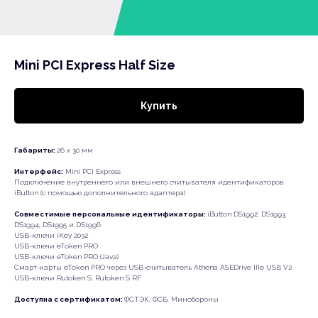
Mini PCI Express Half Size
Купить
Габариты:
26 x 30 мм
Интерфейс:
Mini PCI Express
Подключение внутреннего или внешнего считывателя идентификаторов
iButton (с помощью дополнительного адаптера)
Совместимые персональные идентификаторы:
iButton DS1992, DS1993,
DS1994, DS1995 и DS1996
USB-ключи iKey 2032
USB-ключи eToken PRO
USB-ключи eToken PRO (Java)
Cмарт-карты eToken PRO через USB-считыватель Athena ASEDrive IIIe USB V2
USB-ключи Rutoken S, Rutoken S RF
Доступна с сертификатом:
ФСТЭК, ФСБ, Минобороны